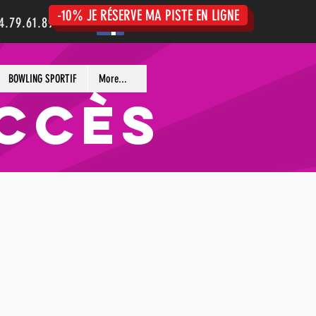
-10% JE RÉSERVE MA PISTE EN LIGNE
4.79.61.89.30
BOWLING SPORTIF
More...
ACCÈS